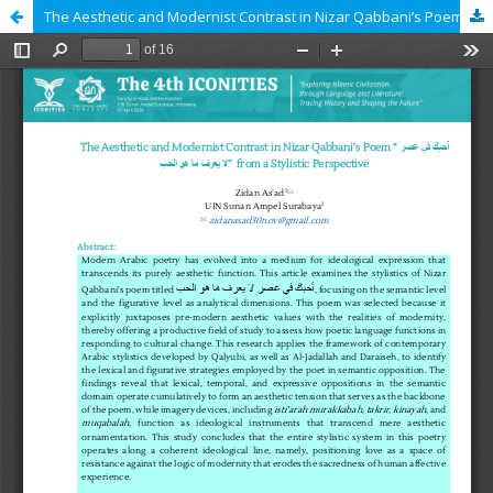
The Aesthetic and Modernist Contrast in Nizar Qabbani’s Poem “أحبك في عصر لا يعرف ما هو الحب” from a Stylistic Perspective