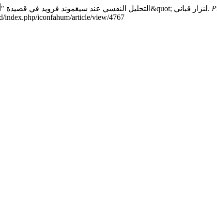
Kinanti, K. A. R., Prastika, K. G., & Djailani, M. R. (2026). التحليل النفسي عند سيغموند فرويد في قصيدة "أحبكِ جدًّا&quot; لنزار قباني.
P
.id/index.php/iconfahum/article/view/4767