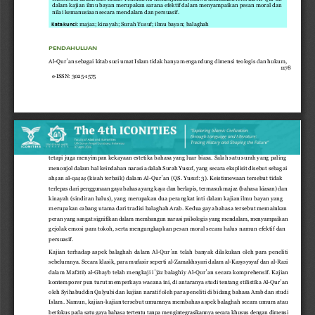
dalam
kajian
ilmu
bayan
merupakan
sarana
efektif
dalam
menyampaikan
pesan
moral
dan 
nilai
kemanusiaan
secara
mendalam
dan
persuasif.
:
majaz;
kinayah;
Surah
Yusuf;
ilmu
bayan;
balaghah
Kata
kunci
PENDAHULUAN
Al
-
Qur
an
sebagai
kitab
suci
umat
Islam
tidak
hanya
mengandung
dimensi
teologis
dan
hukum, 
ʿ
1178
e
-
ISSN: 3025
-
1575
tetapi
juga
menyimpan
kekayaan
estetika
bahasa
yang
luar
biasa.
Salah
satu
surah
yang
paling
menonjol
dalam
hal
keindahan
narasi
adalah
Surah Yusuf,
yang
secara
eksplisit
disebut
sebagai 
ṣ
ṣ
ṣ
ah
an al
-
qa
a
(kisah terbaik) dalam Al
-
Qur
an (QS. Yusuf: 3). Keistimewaan tersebut tidak 
ʿ
terlepas
dari
penggunaan
gaya
bahasa
yang
kaya
dan
berlapis,
termasuk
majaz
(bahasa kiasan)
dan 
kinayah (sindiran halus), yang merupakan dua perangkat inti dalam kajian ilmu bayan yang 
merupakan
cabang
utama
dari
tradisi
balaghah
Arab.
Kedua
gaya
bahasa
tersebut
memainkan 
peran
yang
sangat
signifikan
dalam
membangun
narasi
psikologis
yang
mendalam,
menyampaikan 
gejolak emosi para tokoh, serta mengungkapkan pesan moral secara halus namun efektif dan 
persuasif.
K
ajian  terhadap  aspek  balaghah  dalam  Al
-
Qur
an  telah  banyak  dilakukan  oleh  para  peneliti 
ʿ
sebelumnya.
Secara
klasik,
para
mufasir
seperti
al
-
Zamakhsyari
dalam
al
-
Kasysysyaf
dan
al
-
Razi 
ā
ī
ḥ
ā
dalam Maf
t
al
-
Ghayb telah mengkaji i
j
z balaghiy Al
-
Qur
an secara komprehensif. Kajian 
ʿ
ʿ
kontemporer
pun
turut
memperkaya
wacana
ini,
di
antaranya
studi
tentang
stilistika
Al
-
Qur
an 
ʿ
oleh
Syihabuddin
Qalyubi
dan
kajian
naratif
oleh
para
peneliti
di
bidang
bahasa
Arab
dan
studi 
Islam.
Namun,
kajian
-
kajian
tersebut
umumnya
membahas
aspek
balaghah
secara
umum
atau 
berfokus
pada
satu
gaya
bahasa
tertentu
tanpa
mengintegrasikannya
secara
khusus
dengan
dimensi 