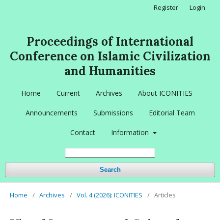
Register
Login
Proceedings of International
Conference on Islamic Civilization
and Humanities
Home
Current
Archives
About ICONITIES
Announcements
Submissions
Editorial Team
Contact
Information
Search
Home
/
Archives
/
Vol. 4 (2026): ICONITIES
/
Articles