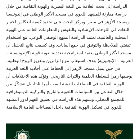
الدراسة إلى بحث العلاقة بين اللغة البصرية والهوية الثقافية من خلال
دراسة مقارنة للمشهد اللغوي في مسجد الأكبر الوطني في إندونيسيا
ومسجد الأزهر في مصر. ويركز البحث على تحديد كيفية انعكاس اختيار
اللغات في اللوحات الإرشادية والنقوش والمعلومات العامة على الهوية
المحلية والعالمية. تعتمد الدراسة المنهج الوصفي النوعي، مع استخدام
تقنيتي الملاحظة والتوثيق في جمع البيانات. وقد كشفت نتائج التحليل أن
مسجد الأكبر الوطني يعتمد استراتيجية تعددية لغوية قوية (الإندونيسية –
العربية – الإنجليزية) بهدف استيعاب تنوع الزائرين وتعزيز الروح الوطنية،
في حين يميل مسجد الأزهر إلى الحفاظ على أحادية اللغة العربية
بوصفها رمزا للسلطة العلمية والتراث التاريخي. وتؤكد هذه الاختلافات أن
الهوية الثقافية في الفضاءات الدينية ليست أمرا ثابتا، بل تتشكّل من
خلال التفاعل بين السياسات اللغوية والتاريخ والتركيبة الديموغرافية
للمجتمع المحلي. وتسهم هذه الدراسة في تعميق الفهم لدور المشهد
اللغوي في تشكيل الهوية الثقافية داخل الفضاءات العامة الإسلامية