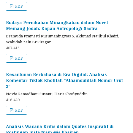
PDF
Budaya Pernikahan Minangkabau dalam Novel
Memang Jodoh: Kajian Antropologi Sastra
Bramuda Pramesti Kusumaningtyas S, Akhmad Najibul Khairi,
Wahidah Zein Br Siregar
407-415
PDF
Kesantunan Berbahasa di Era Digital: Analisis
Komentar Tiktok Khofifah “Alhamdulillah Nomor Urut
2”
Novia Ramadhani Susanti, Haris Shofiyuddin
416-429
PDF
Analisis Wacana Kritis dalam Quotes Inspiratif di
Postingan Instagram @js khairen