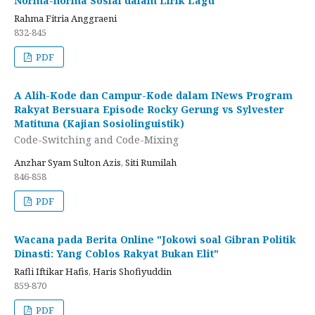
Norma-norma Sosial dalam Lirik Lagu
Rahma Fitria Anggraeni
832-845
PDF
A Alih-Kode dan Campur-Kode dalam INews Program
Rakyat Bersuara Episode Rocky Gerung vs Sylvester
Matituna (Kajian Sosiolinguistik)
Code-Switching and Code-Mixing
Anzhar Syam Sulton Azis, Siti Rumilah
846-858
PDF
Wacana pada Berita Online "Jokowi soal Gibran Politik
Dinasti: Yang Coblos Rakyat Bukan Elit"
Rafli Iftikar Hafis, Haris Shofiyuddin
859-870
PDF